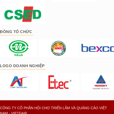
ĐỒNG TỔ CHỨC
LOGO DOANH NGHIỆP
CÔNG TY CỔ PHẦN HỘI CHỢ TRIỂN LÃM VÀ QUẢNG CÁO VIỆT
NAM - VIETFAIR